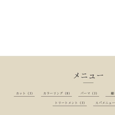
メニュー
カット（3）
カラーリング（8）
パーマ（3）
縮毛
トリートメント（3）
スパメニュー