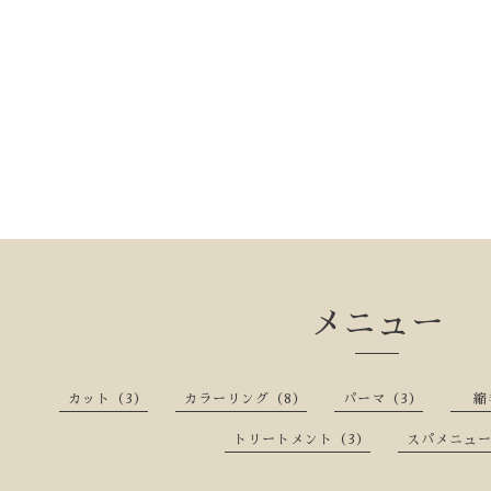
メニュー
カット（3）
カラーリング（8）
パーマ（3）
縮毛
トリートメント（3）
スパメニュー